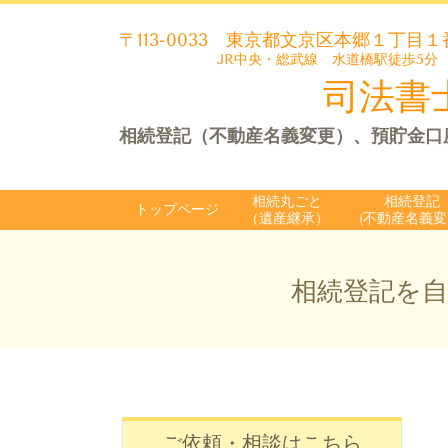
〒113-0033
東京都文京区本郷１丁目１
JR中央・総武線 水道橋駅徒歩5分
司法書士
相続登記（不動産名義変更）、預貯金口
相続丸ごと
相続登記
トップページ
（遺産継承）
(不動産名義変
相続登記を
ご依頼・相談はこちら