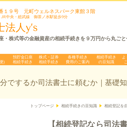
番１９号 元町ウェルネスパーク
東館３階
 JR中央・総武線 御茶ノ水駅徒歩9分
法人y’s
座・株式等の金融資産の相続手続きを９万円から丸ごと
預貯金口座
株式・証券
各種手続き
相続手続き
よ
更)
相続手続き
相続手続き
費用のご案内
の豆知識
自分でするか司法書士に頼むか｜基礎知
トップページ
相続手続きの豆知識
相続登記を
【相続登記なら司法書