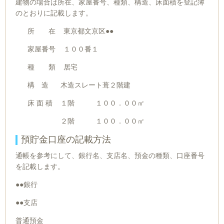
建物の場合は所在、家屋番号、種類、構造、床面積を登記簿
のとおりに記載します。
所 在 東京都文京区●●
家屋番号 １００番１
種 類 居宅
構 造 木造スレート葺２階建
床 面 積 １階 １００．００㎡
２階 １００．００㎡
預貯金口座の記載方法
通帳を参考にして、銀行名、支店名、預金の種類、口座番号
を記載します。
●●銀行
●●支店
普通預金