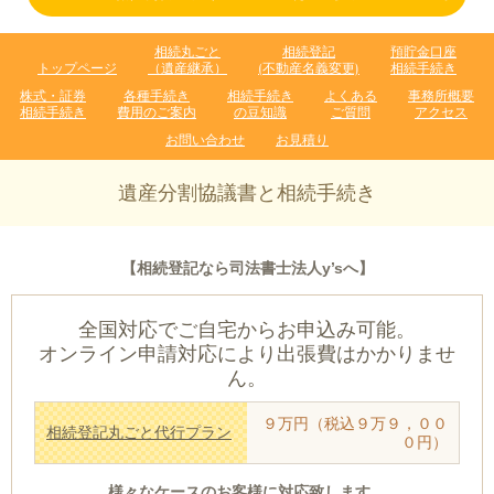
相続丸ごと
相続登記
預貯金口座
トップページ
（遺産継承）
(不動産名義変更)
相続手続き
株式・証券
各種手続き
相続手続き
よくある
事務所概要
相続手続き
費用のご案内
の豆知識
ご質問
アクセス
お問い合わせ
お見積り
遺産分割協議書と相続手続き
【相続登記なら司法書士法人y’sへ】
全国対応でご自宅からお申込み可能。
オンライン申請対応により出張費はかかりませ
ん。
９万円（税込９万９，００
相続登記丸ごと代行プラン
０円）
様々なケースのお客様に対応致します。