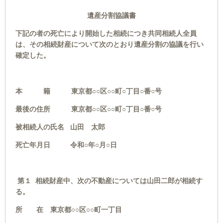
遺産分割協議書
下記の者の死亡により開始した相続につき共同相続人全員
は、その相続財産について次のとおり遺産分割の協議を行い
確定した。
本 籍 東京都○○区○○町○丁目○番○号
最後の住所 東京都○○区○○町○丁目○番○号
被相続人の氏名 山田 太郎
死亡年月日 令和○年○月○日
第１ 相続財産中、次の不動産については山田二郎が相続す
る。
所 在 東京都○○区○○町一丁目