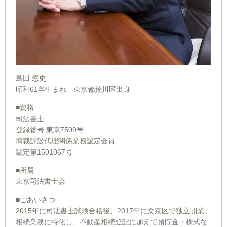
島田 悠史
昭和61年生まれ 東京都荒川区出身
■資格
司法書士
登録番号 東京7509号
簡裁訴訟代理関係業務認定会員
認定第1501067号
■所属
東京司法書士会
■ごあいさつ
2015年に司法書士試験合格後、2017年に文京区で独立開業。
相続業務に特化し、不動産相続登記に加えて預貯金・株式な