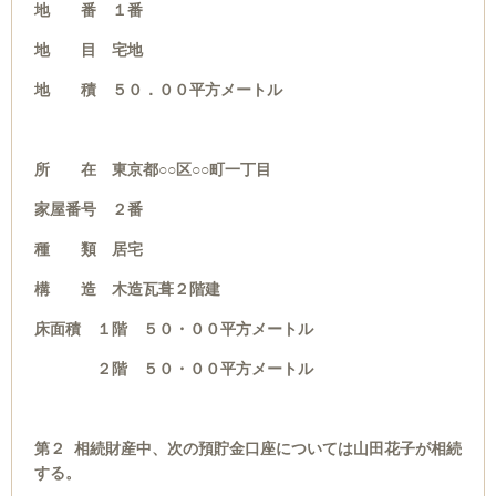
地 番 １番
地 目 宅地
地 積 ５０．００平方メートル
所 在 東京都○○区○○町一丁目
家屋番号 ２番
種 類 居宅
構 造 木造瓦葺２階建
床面積 １階 ５０・００平方メートル
２階 ５０・００平方メートル
第２ 相続財産中、次の預貯金口座については山田花子が相続
する。