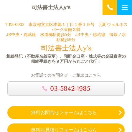
司法書士法人y’s
〒113-0033
東京都文京区本郷１丁目１番１９号 元町ウェルネス
パーク
東館３階
JR中央・総武線 水道橋駅徒歩5分 JR中央・総武線 御茶ノ水
駅徒歩9分
司法書士法人y’s
相続登記（不動産名義変更）、預貯金口座・株式等の金融資産の
相続手続きを９万円から丸ごと代行！
お電話でのお問合せ・ご相談はこちら
03-5842-1985
無料お問合せフォームはこちら
無料お見積りフォームはこちら