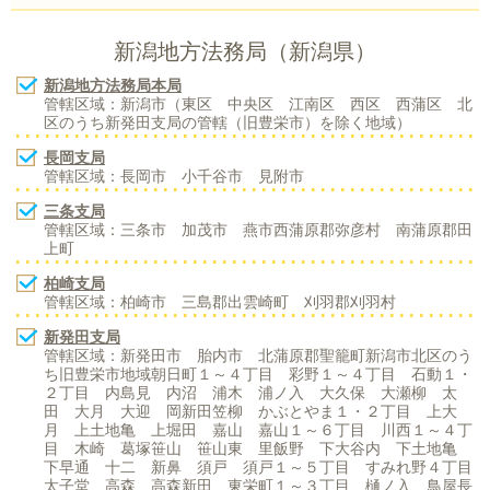
新潟地方法務局（新潟県）
新潟地方法務局本局
管轄区域：新潟市（東区 中央区 江南区 西区 西蒲区 北
区のうち新発田支局の管轄（旧豊栄市）を除く地域）
長岡支局
管轄区域：長岡市 小千谷市 見附市
三条支局
管轄区域：三条市 加茂市 燕市西蒲原郡弥彦村 南蒲原郡田
上町
柏崎支局
管轄区域：柏崎市 三島郡出雲崎町 刈羽郡刈羽村
新発田支局
管轄区域：新発田市 胎内市 北蒲原郡聖籠町新潟市北区のう
ち旧豊栄市地域朝日町１～４丁目 彩野１～４丁目 石動１・
２丁目 内島見 内沼 浦木 浦ノ入 大久保 大瀬柳 太
田 大月 大迎 岡新田笠柳 かぶとやま１・２丁目 上大
月 上土地亀 上堀田 嘉山 嘉山１～６丁目 川西１～４丁
目 木崎 葛塚笹山 笹山東 里飯野 下大谷内 下土地亀
下早通 十二 新鼻 須戸 須戸１～５丁目 すみれ野４丁目
太子堂 高森 高森新田 東栄町１～３丁目 樋ノ入 鳥屋長