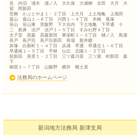
見 内沼 浦木 浦ノ入 大久保 大瀬柳 太田 大月 大
迎 岡新田
笠柳 かぶとやま１・２丁目 上大月 上土地亀 上堀田
嘉山 嘉山１～６丁目 川西１～４丁目 木崎 葛塚
笹山 笹山東 里飯野 下大谷内 下土地亀 下早通 十
二 新鼻 須戸 須戸１～５丁目 すみれ野４丁目
太子堂 高森 高森新田 東栄町１～３丁目 樋ノ入 鳥屋
長戸 長戸呂 長戸呂新田 長場 新井郷
灰塚 白新町１～４丁目 浜浦 早通 早通北１～６丁目
早通南１～５丁目 平林 仏伝 北陽１・２丁目
前新田 美里１・２丁目 三ツ森川原 三ツ屋 村新田 森
下
柳原１～７丁目 山飯野 横井 横土居
法務局のホームページ
新潟地方法務局 新津支局