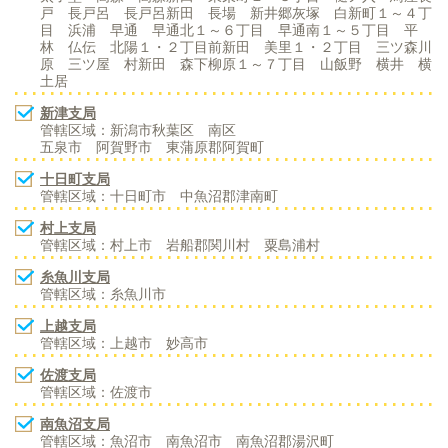
戸 長戸呂 長戸呂新田 長場 新井郷灰塚 白新町１～４丁
目 浜浦 早通 早通北１～６丁目 早通南１～５丁目 平
林 仏伝 北陽１・２丁目前新田 美里１・２丁目 三ツ森川
原 三ツ屋 村新田 森下柳原１～７丁目 山飯野 横井 横
土居
新津支局
管轄区域：新潟市秋葉区 南区
五泉市 阿賀野市 東蒲原郡阿賀町
十日町支局
管轄区域：十日町市 中魚沼郡津南町
村上支局
管轄区域：村上市 岩船郡関川村 粟島浦村
糸魚川支局
管轄区域：糸魚川市
上越支局
管轄区域：上越市 妙高市
佐渡支局
管轄区域：佐渡市
南魚沼支局
管轄区域：魚沼市 南魚沼市 南魚沼郡湯沢町