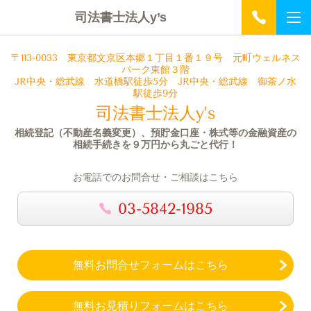
司法書士法人y’s
〒113-0033
東京都文京区本郷１丁目１番１９号 元町ウェルネス
パーク
東館３階
JR中央・総武線 水道橋駅徒歩5分 JR中央・総武線 御茶ノ水
駅徒歩9分
司法書士法人y’s
相続登記（不動産名義変更）、預貯金口座・株式等の金融資産の
相続手続きを９万円から丸ごと代行！
お電話でのお問合せ・ご相談はこちら
03-5842-1985
無料お問合せフォームはこちら
無料お見積りフォームはこちら