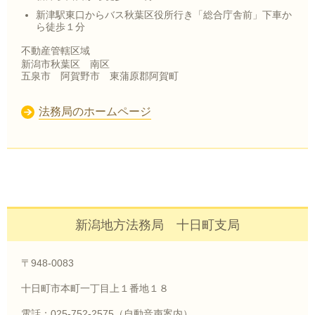
新津駅東口からバス秋葉区役所行き「総合庁舎前」下車か
ら徒歩１分
不動産管轄区域
新潟市秋葉区 南区
五泉市 阿賀野市 東蒲原郡阿賀町
法務局のホームページ
新潟地方法務局 十日町支局
〒948-0083
十日町市本町一丁目上１番地１８
電話：025-752-2575（自動音声案内）