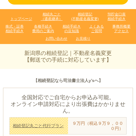
相続丸ごと
相続登記
預貯金口座
トップページ
（遺産継承）
(不動産名義変更)
相続手続き
株式・証券
各種手続き
相続手続き
よくある
事務所概要
相続手続き
費用のご案内
の豆知識
ご質問
アクセス
お問い合わせ
お見積り
新潟県の相続登記｜不動産名義変更
【郵送での手続に対応しています】
【相続登記なら司法書士法人y’sへ】
全国対応でご自宅からお申込み可能。
オンライン申請対応により出張費はかかりませ
ん。
９万円（税込９万９，００
相続登記丸ごと代行プラン
０円）