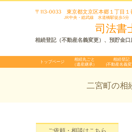
〒113-0033
東京都文京区本郷１丁目１
JR中央・総武線 水道橋駅徒歩5分
司法書士
相続登記（不動産名義変更）、預貯金口
相続丸ごと
相続登記
トップページ
（遺産継承）
(不動産名義変
二宮町の相
ご依頼・相談はこちら