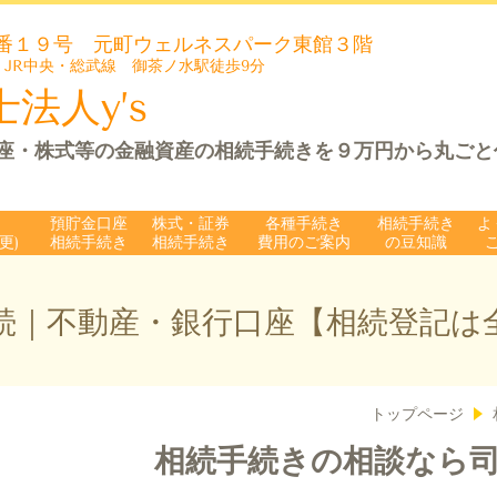
番１９号 元町ウェルネスパーク
東館３階
 JR中央・総武線 御茶ノ水駅徒歩9分
法人y’s
座・株式等の金融資産の相続手続きを９万円から丸ごと
預貯金口座
株式・証券
各種手続き
相続手続き
よ
更)
相続手続き
相続手続き
費用のご案内
の豆知識
続｜不動産・銀行口座【相続登記は
トップページ
相続手続きの相談なら司