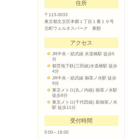
住所
〒113-0033
東京都文京区本郷１丁目１番１９号
元町ウェルネスパーク 東館
アクセス
JR中央・総武線 水道橋駅 徒歩5
分
都営地下鉄(三田線)水道橋駅 徒歩
4分
JR中央・総武線 御茶ノ水駅 徒歩
9分
東京メトロ(丸ノ内線) 御茶ノ水駅
徒歩8分
東京メトロ(千代田線) 新御茶ノ水
駅 徒歩11分
受付時間
9:00～18:00