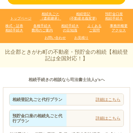
相続丸ごと
相続登記
預貯金口座
トップページ
（遺産継承）
(不動産名義変更)
相続手続き
株式・証券
各種手続き
相続手続き
よくある
事務所概要
相続手続き
費用のご案内
の豆知識
ご質問
アクセス
お問い合わせ
お見積り
比企郡ときがわ町の不動産・預貯金の相続【相続登
記は全国対応！】
相続手続きの相談なら司法書士法人y’sへ
相続登記丸ごと代行プラン
詳細はこちら
預貯金口座の相続丸ごと代
詳細はこちら
行プラン