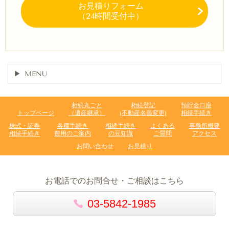
お見積りフォーム
（24時間受付中）
MENU
相続丸ごと
相続登記
預貯金口座
トップページ
（遺産継承）
(不動産名義変更)
相続手続き
株式・証券
各種手続き
相続手続き
よくある
事務所概要
相続手続き
費用のご案内
の豆知識
ご質問
アクセス
お問い合わせ
お見積り
お電話でのお問合せ・ご相談はこちら
03-5842-1985