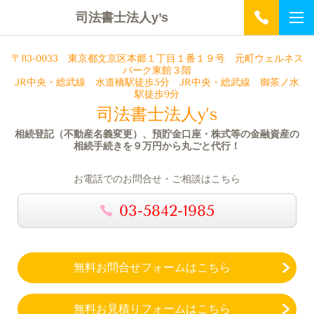
司法書士法人y’s
〒113-0033
東京都文京区本郷１丁目１番１９号 元町ウェルネス
パーク
東館３階
JR中央・総武線 水道橋駅徒歩5分 JR中央・総武線 御茶ノ水
駅徒歩9分
司法書士法人y’s
相続登記（不動産名義変更）、預貯金口座・株式等の金融資産の
相続手続きを９万円から丸ごと代行！
お電話でのお問合せ・ご相談はこちら
03-5842-1985
無料お問合せフォームはこちら
無料お見積りフォームはこちら