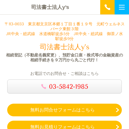
司法書士法人y’s
〒113-0033
東京都文京区本郷１丁目１番１９号 元町ウェルネス
パーク
東館３階
JR中央・総武線 水道橋駅徒歩5分 JR中央・総武線 御茶ノ水
駅徒歩9分
司法書士法人y’s
相続登記（不動産名義変更）、預貯金口座・株式等の金融資産の
相続手続きを９万円から丸ごと代行！
お電話でのお問合せ・ご相談はこちら
03-5842-1985
無料お問合せフォームはこちら
無料お見積りフォームはこちら