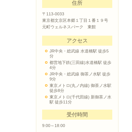
住所
〒113-0033
東京都文京区本郷１丁目１番１９号
元町ウェルネスパーク 東館
アクセス
JR中央・総武線 水道橋駅 徒歩5
分
都営地下鉄(三田線)水道橋駅 徒歩
4分
JR中央・総武線 御茶ノ水駅 徒歩
9分
東京メトロ(丸ノ内線) 御茶ノ水駅
徒歩8分
東京メトロ(千代田線) 新御茶ノ水
駅 徒歩11分
受付時間
9:00～18:00