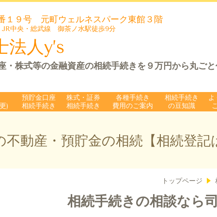
番１９号 元町ウェルネスパーク
東館３階
 JR中央・総武線 御茶ノ水駅徒歩9分
法人y’s
座・株式等の金融資産の相続手続きを９万円から丸ごと
預貯金口座
株式・証券
各種手続き
相続手続き
よ
更)
相続手続き
相続手続き
費用のご案内
の豆知識
の不動産・預貯金の相続【相続登記
トップページ
相続手続きの相談なら司