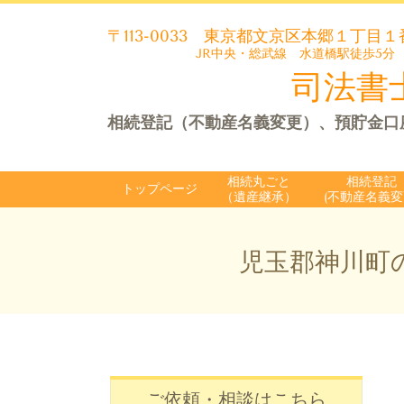
〒113-0033
東京都文京区本郷１丁目１
JR中央・総武線 水道橋駅徒歩5分
司法書士
相続登記（不動産名義変更）、預貯金口
相続丸ごと
相続登記
トップページ
（遺産継承）
(不動産名義変
児玉郡神川町
ご依頼・相談はこちら