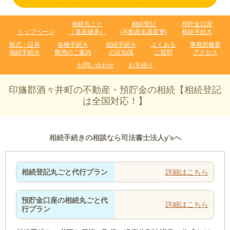
相続丸ごと
相続登記
預貯金口座
トップページ
（遺産継承）
(不動産名義変更)
相続手続き
株式・証券
各種手続き
相続手続き
よくある
事務所概要
相続手続き
費用のご案内
の豆知識
ご質問
アクセス
お問い合わせ
お見積り
印旛郡酒々井町の不動産・預貯金の相続【相続登記
は全国対応！】
相続手続きの相談なら司法書士法人y’sへ
相続登記丸ごと代行プラン
詳細はこちら
預貯金口座の相続丸ごと代
詳細はこちら
行プラン