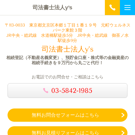
司法書士法人y’s
〒113-0033
東京都文京区本郷１丁目１番１９号 元町ウェルネス
パーク
東館３階
JR中央・総武線 水道橋駅徒歩5分 JR中央・総武線 御茶ノ水
駅徒歩9分
司法書士法人y’s
相続登記（不動産名義変更）、預貯金口座・株式等の金融資産の
相続手続きを９万円から丸ごと代行！
お電話でのお問合せ・ご相談はこちら
03-5842-1985
無料お問合せフォームはこちら
無料お見積りフォームはこちら