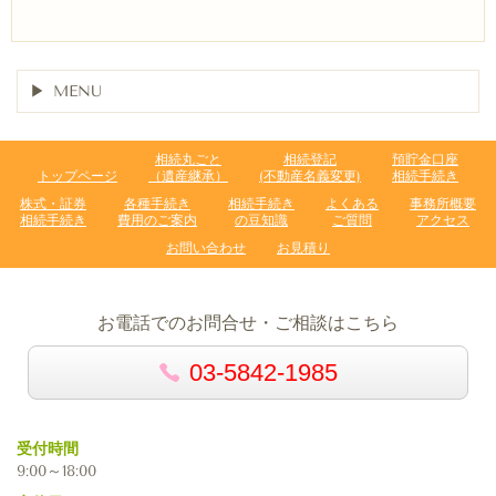
MENU
相続丸ごと
相続登記
預貯金口座
トップページ
（遺産継承）
(不動産名義変更)
相続手続き
株式・証券
各種手続き
相続手続き
よくある
事務所概要
相続手続き
費用のご案内
の豆知識
ご質問
アクセス
お問い合わせ
お見積り
お電話でのお問合せ・ご相談はこちら
03-5842-1985
受付時間
9:00～18:00