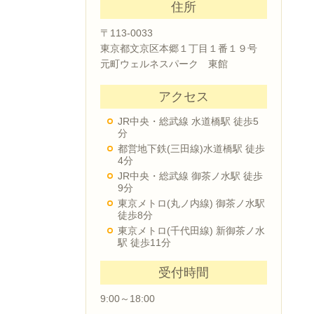
住所
〒113-0033
東京都文京区本郷１丁目１番１９号
元町ウェルネスパーク 東館
アクセス
JR中央・総武線 水道橋駅 徒歩5
分
都営地下鉄(三田線)水道橋駅 徒歩
4分
JR中央・総武線 御茶ノ水駅 徒歩
9分
東京メトロ(丸ノ内線) 御茶ノ水駅
徒歩8分
東京メトロ(千代田線) 新御茶ノ水
駅 徒歩11分
受付時間
9:00～18:00