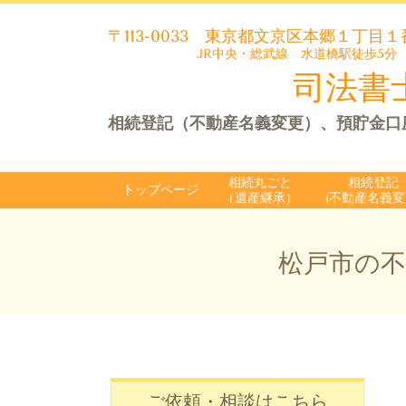
〒113-0033
東京都文京区本郷１丁目１
JR中央・総武線 水道橋駅徒歩5分
司法書士
相続登記（不動産名義変更）、預貯金口
相続丸ごと
相続登記
トップページ
（遺産継承）
(不動産名義変
松戸市の不
ご依頼・相談はこちら