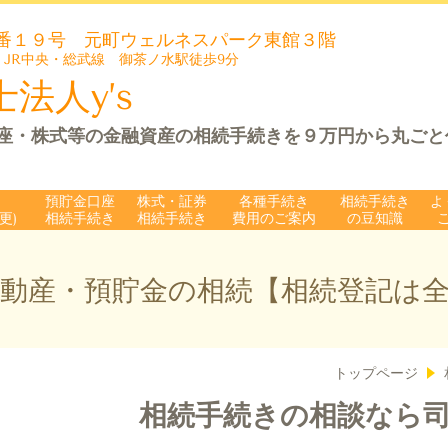
番１９号 元町ウェルネスパーク
東館３階
 JR中央・総武線 御茶ノ水駅徒歩9分
法人y’s
座・株式等の金融資産の相続手続きを９万円から丸ごと
預貯金口座
株式・証券
各種手続き
相続手続き
よ
更)
相続手続き
相続手続き
費用のご案内
の豆知識
動産・預貯金の相続【相続登記は
トップページ
相続手続きの相談なら司