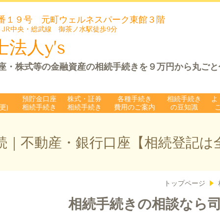
番１９号 元町ウェルネスパーク
東館３階
 JR中央・総武線 御茶ノ水駅徒歩9分
法人y’s
座・株式等の金融資産の相続手続きを９万円から丸ごと
預貯金口座
株式・証券
各種手続き
相続手続き
よ
更)
相続手続き
相続手続き
費用のご案内
の豆知識
続｜不動産・銀行口座【相続登記は
トップページ
相続手続きの相談なら司