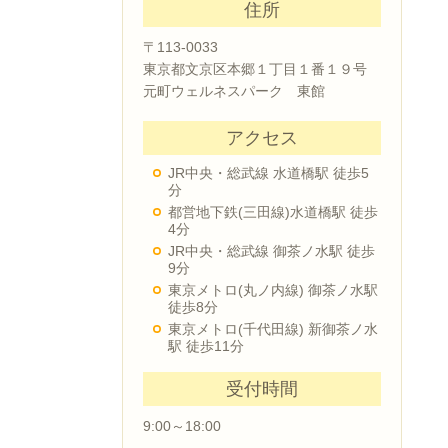
住所
〒113-0033
東京都文京区本郷１丁目１番１９号
元町ウェルネスパーク 東館
アクセス
JR中央・総武線 水道橋駅 徒歩5
分
都営地下鉄(三田線)水道橋駅 徒歩
4分
JR中央・総武線 御茶ノ水駅 徒歩
9分
東京メトロ(丸ノ内線) 御茶ノ水駅
徒歩8分
東京メトロ(千代田線) 新御茶ノ水
駅 徒歩11分
受付時間
9:00～18:00