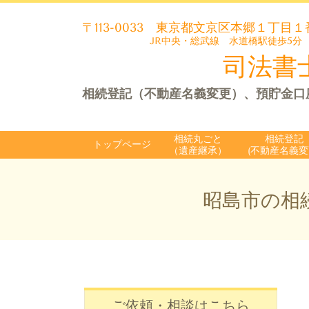
〒113-0033
東京都文京区本郷１丁目１
JR中央・総武線 水道橋駅徒歩5分
司法書士
相続登記（不動産名義変更）、預貯金口
相続丸ごと
相続登記
トップページ
（遺産継承）
(不動産名義変
昭島市の相
ご依頼・相談はこちら