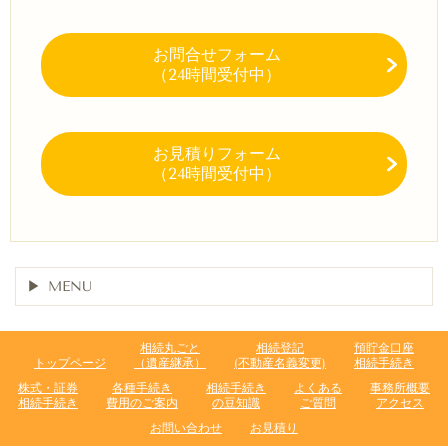
お問合せフォーム
（24時間受付中）
お見積りフォーム
（24時間受付中）
MENU
相続丸ごと
相続登記
預貯金口座
トップページ
（遺産継承）
(不動産名義変更)
相続手続き
株式・証券
各種手続き
相続手続き
よくある
事務所概要
相続手続き
費用のご案内
の豆知識
ご質問
アクセス
お問い合わせ
お見積り