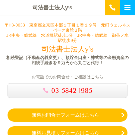
司法書士法人y’s
〒113-0033
東京都文京区本郷１丁目１番１９号 元町ウェルネス
パーク
東館３階
JR中央・総武線 水道橋駅徒歩5分 JR中央・総武線 御茶ノ水
駅徒歩9分
司法書士法人y’s
相続登記（不動産名義変更）、預貯金口座・株式等の金融資産の
相続手続きを９万円から丸ごと代行！
お電話でのお問合せ・ご相談はこちら
03-5842-1985
無料お問合せフォームはこちら
無料お見積りフォームはこちら