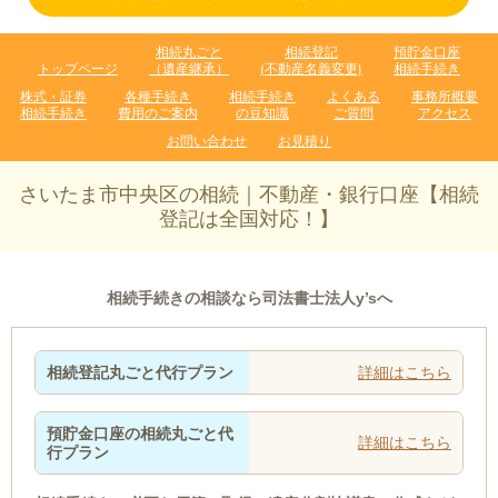
相続丸ごと
相続登記
預貯金口座
トップページ
（遺産継承）
(不動産名義変更)
相続手続き
株式・証券
各種手続き
相続手続き
よくある
事務所概要
相続手続き
費用のご案内
の豆知識
ご質問
アクセス
お問い合わせ
お見積り
さいたま市中央区の相続｜不動産・銀行口座【相続
登記は全国対応！】
相続手続きの相談なら司法書士法人y’sへ
相続登記丸ごと代行プラン
詳細はこちら
預貯金口座の相続丸ごと代
詳細はこちら
行プラン