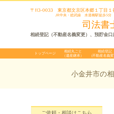
〒113-0033
東京都文京区本郷１丁目１
JR中央・総武線 水道橋駅徒歩5分
司法書士
相続登記（不動産名義変更）、預貯金口
相続丸ごと
相続登記
トップページ
（遺産継承）
(不動産名義変
小金井市の相
ご依頼・相談はこちら