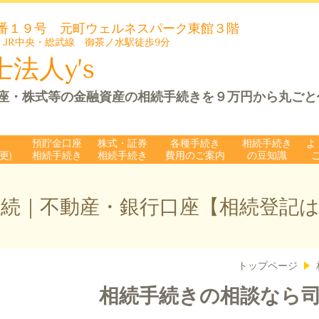
番１９号 元町ウェルネスパーク
東館３階
 JR中央・総武線 御茶ノ水駅徒歩9分
法人y’s
座・株式等の金融資産の相続手続きを９万円から丸ごと
預貯金口座
株式・証券
各種手続き
相続手続き
よ
更)
相続手続き
相続手続き
費用のご案内
の豆知識
続｜不動産・銀行口座【相続登記
トップページ
相続手続きの相談なら司