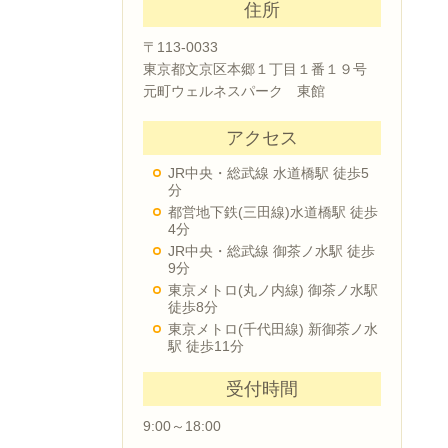
住所
〒113-0033
東京都文京区本郷１丁目１番１９号
元町ウェルネスパーク 東館
アクセス
JR中央・総武線 水道橋駅 徒歩5
分
都営地下鉄(三田線)水道橋駅 徒歩
4分
JR中央・総武線 御茶ノ水駅 徒歩
9分
東京メトロ(丸ノ内線) 御茶ノ水駅
徒歩8分
東京メトロ(千代田線) 新御茶ノ水
駅 徒歩11分
受付時間
9:00～18:00